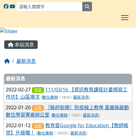
search
To
:::
本站消息
最新消息
文章列表
最新消息
2022-02-27
111/03/16 【資訊教育課程計畫撰寫工
研習
作坊】山區場次
(
數位專辦
/ 1810 /
最新消息
)
2022-01-20
［縣府新聞］防疫線上教學 嘉義縣啟動
公告
數位學習專案辦公室
(
數位專辦
/ 1352 /
最新消息
)
2022-01-12
教育雲Google for Education【教師帳
公告
號】升級囉！
(
數位專辦
/ 19203 /
最新消息
)