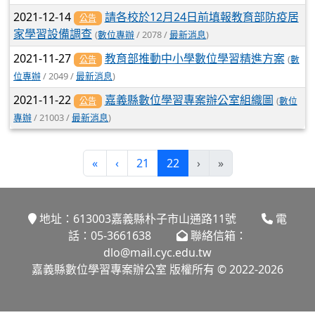
2021-12-14
請各校於12月24日前填報教育部防疫居
公告
家學習設備調查
(
數位專辦
/ 2078 /
最新消息
)
2021-11-27
教育部推動中小學數位學習精進方案
(
數
公告
位專辦
/ 2049 /
最新消息
)
2021-11-22
嘉義縣數位學習專案辦公室組織圖
(
數位
公告
專辦
/ 21003 /
最新消息
)
(current)
«
‹
21
22
›
»
地址：613003嘉義縣朴子市山通路11號
電
話：05-3661638
聯絡信箱：
dlo@mail.cyc.edu.tw
嘉義縣數位學習專案辦公室 版權所有 © 2022-2026