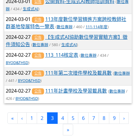
2024-03-01
公開資料-生成式AI教師培訓資料
(
數位專
公告
辦
/ 434 /
生成式AI
)
2024-03-01
113年度數位學習精進方案跨校教師社
公告
群基地發展特色一覽表
(
數位專辦
/ 460 /
111-114年度
)
2024-02-27
【生成式AI協助數位學習實驗方案】徵
公告
件須知公告
(
數位專辦
/ 580 /
生成式AI
)
2024-02-27
113_114核定表
(
數位專辦
/ 434 /
公告
BYOD&THSD
)
2024-02-27
111年第二次增件學校及載具數
(
數位專辦
公告
/ 441 /
BYOD&THSD
)
2024-02-27
111年計畫學校及學習載具數
(
數位專辦
/
公告
426 /
BYOD&THSD
)
(current)
«
‹
1
2
3
4
5
6
7
8
9
›
»