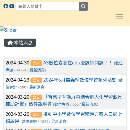
search
To
:::
本站消息
文章列表
2024-04-30
A3數位素養在edu磨課師開課了！
(
數位
公告
專辦
/ 14724 /
最新消息
)
2024-04-23
2024年5月嘉義縣數位學習系列活動
(
數
公告
位專辦
/ 590 /
最新消息
)
2024-03-20
「智慧型互動屏幕結合個人化學習載具
公告
補助計畫」徵件說明會
(
數位專辦
/ 665 /
最新消息
)
2024-03-20
推動中小學數位學習精進方案入口網上
公告
線啟用
(
數位專辦
/ 1341 /
最新消息
)