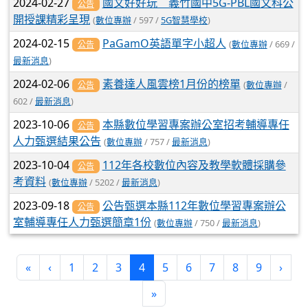
2024-02-27
國文好好玩 義竹國中5G-PBL國文科公
公告
開授課精彩呈現
(
數位專辦
/ 597 /
5G智慧學校
)
2024-02-15
PaGamO英語單字小超人
(
數位專辦
/ 669 /
公告
最新消息
)
2024-02-06
素養達人風雲榜1月份的榜單
(
數位專辦
/
公告
602 /
最新消息
)
2023-10-06
本縣數位學習專案辦公室招考輔導專任
公告
人力甄選結果公告
(
數位專辦
/ 757 /
最新消息
)
2023-10-04
112年各校數位內容及教學軟體採購參
公告
考資料
(
數位專辦
/ 5202 /
最新消息
)
2023-09-18
公告甄選本縣112年數位學習專案辦公
公告
室輔導專任人力甄選簡章1份
(
數位專辦
/ 750 /
最新消息
)
(current)
«
‹
1
2
3
4
5
6
7
8
9
›
»