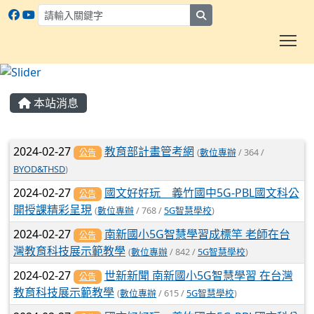
search
To
:::
本站消息
文章列表
2024-02-27
教育部計畫管考網
(
數位專辦
/ 364 /
公告
BYOD&THSD
)
2024-02-27
國文好好玩 義竹國中5G-PBL國文科公
公告
開授課精彩呈現
(
數位專辦
/ 768 /
5G智慧學校
)
2024-02-27
南新國小5G智慧學習成標竿 老師在台
公告
灣教育科技展示範教學
(
數位專辦
/ 842 /
5G智慧學校
)
2024-02-27
世新新聞 南新國小5G智慧學習 在台灣
公告
教育科技展示範教學
(
數位專辦
/ 615 /
5G智慧學校
)