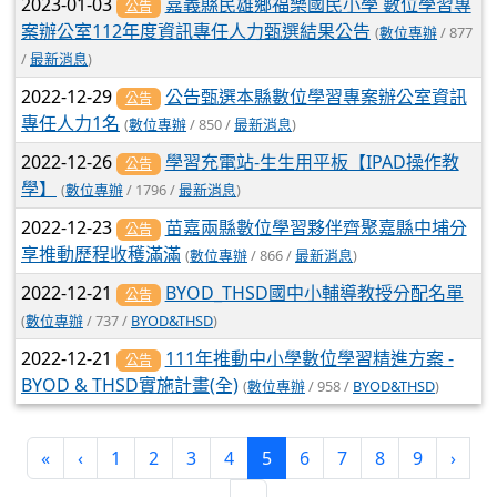
2023-01-03
嘉義縣民雄鄉福樂國民小學 數位學習專
公告
案辦公室112年度資訊專任人力甄選結果公告
(
數位專辦
/ 877
/
最新消息
)
2022-12-29
公告甄選本縣數位學習專案辦公室資訊
公告
專任人力1名
(
數位專辦
/ 850 /
最新消息
)
2022-12-26
學習充電站-生生用平板【IPAD操作教
公告
學】
(
數位專辦
/ 1796 /
最新消息
)
2022-12-23
苗嘉兩縣數位學習夥伴齊聚嘉縣中埔分
公告
享推動歷程收穫滿滿
(
數位專辦
/ 866 /
最新消息
)
2022-12-21
BYOD_THSD國中小輔導教授分配名單
公告
(
數位專辦
/ 737 /
BYOD&THSD
)
2022-12-21
111年推動中小學數位學習精進方案 -
公告
BYOD & THSD實施計畫(全)
(
數位專辦
/ 958 /
BYOD&THSD
)
(current)
«
‹
1
2
3
4
5
6
7
8
9
›