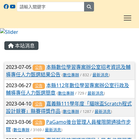
search
To
:::
本站消息
文章列表
2023-07-05
本縣數位學習專案辦公室招考資訊及輔
公告
導專任人力甄選結果公告
(
數位專辦
/ 832 /
最新消息
)
2023-06-27
本縣112年數位學習專案辦公室行政及
公告
輔導專任人力甄選簡章
(
數位專辦
/ 729 /
最新消息
)
2023-04-10
嘉義縣111學年度「貓咪盃Scratch程式
公告
設計競賽」縣賽得獎作品
(
數位專辦
/ 1287 /
最新消息
)
2023-03-06
PaGamo後台管理人員權限開通操作步
公告
驟
(
數位專辦
/ 3169 /
最新消息
)