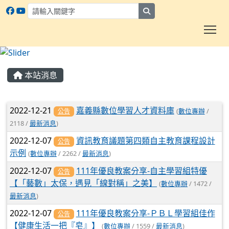
search
To
:::
本站消息
文章列表
2022-12-21
嘉義縣數位學習人才資料庫
(
數位專辦
/
公告
2118 /
最新消息
)
2022-12-07
資訊教育議題第四類自主教育課程設計
公告
示例
(
數位專辦
/ 2262 /
最新消息
)
2022-12-07
111年優良教案分享-自主學習組特優
公告
【「藝數」太保，遇見「線對稱」之美】
(
數位專辦
/ 1472 /
最新消息
)
2022-12-07
111年優良教案分享-ＰＢＬ學習組佳作
公告
【健康生活一把『皂』】
(
數位專辦
/ 1559 /
最新消息
)