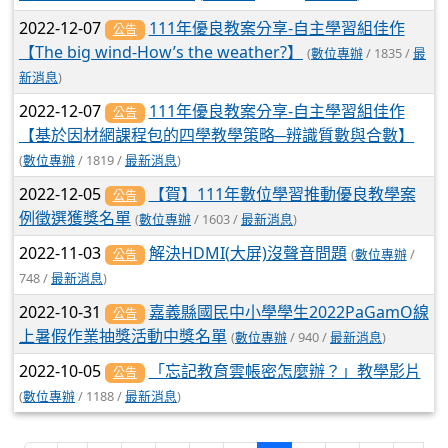
2022-12-07
111年優良教案分享-自主學習組佳作
公告
【The big wind-How’s the weather?】
(
數位專辦
/ 1835 /
最
新消息
)
2022-12-07
111年優良教案分享-自主學習組佳作
公告
【基於因材網課程包的四學教學策略─辨識質數與合數】
(
數位專辦
/ 1819 /
最新消息
)
2022-12-05
【賀】111年數位學習推動優良教學案
公告
例徵選獲獎名單
(
數位專辦
/ 1603 /
最新消息
)
2022-11-03
解決HDMI(大屏)沒聲音問題
(
數位專辦
/
公告
748 /
最新消息
)
2022-10-31
嘉義縣國民中小學學生2022PaGamO線
公告
上暑假作業抽獎活動中獎名單
(
數位專辦
/ 940 /
最新消息
)
2022-10-05
「忘記教育雲帳密怎麼辦？」教學影片
公告
(
數位專辦
/ 1188 /
最新消息
)