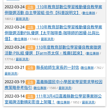
2022-03-24
110年教育部數位學習推動優良教學案
公告
例徵選活動 自主學習組 佳作【科普說明文】
(
數位專辦
/
18012 /
最新消息
)
2022-03-24
110年教育部數位學習推動優良教學案
公告
例徵選活動PBL優選【太平咖啡香-咖啡師的困擾-比與比
值】
(
數位專辦
/ 17483 /
最新消息
)
2022-03-24
110年度教育部數位學習優良教案徵選
公告
活動 PBL組 優選 【Farm亮太保，推廣E起來】
(
數位專辦
/
17716 /
最新消息
)
2022-03-21
縣長給師生家長的一封信
(
數位專辦
/ 762 /
公告
最新消息
)
2022-03-19
嘉義縣國民中小學居家學習需求學校因
公告
應策略參考指引
(
數位專辦
/ 1580 /
最新消息
)
2022-03-14
111年3月4日嘉義縣數位學習專案辦公
公告
室揭牌活動精彩影音上架囉！
(
數位專辦
/ 1852 /
最新消息
)