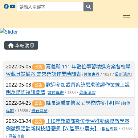
search
To
:::
本站消息
文章列表
2022-05-05
嘉義縣 111 年數位學習精進方案各校學
公告
習載具設備案 需求確認作業時間表
(
數位專辦
/ 1021 /
最新消息
)
2022-05-03
歡迎參加載具系統需求確認作業線上說
公告
明及諮詢視訊會議
(
數位專辦
/ 1384 /
最新消息
)
2022-04-25
縣長溫馨關懷家庭學校防疫小叮嚀
(
數位
公告
專辦
/ 15688 /
最新消息
)
2022-03-24
110年教育部數位學習推動優良教學案
公告
例徵選活動新科技組優選【AI智慧小農夫】
(
數位專辦
/ 17566
/
最新消息
)