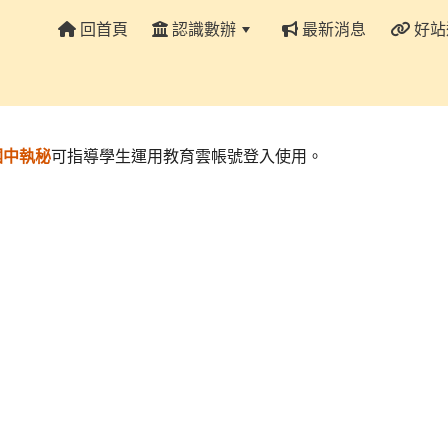
回首頁
認識數辦
最新消息
好站
:::
國中執秘
可指導學生運用教育雲帳號登入使用。