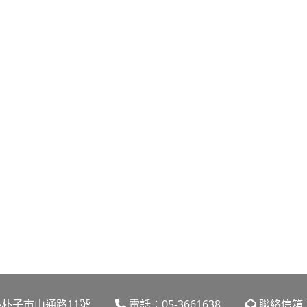
.pdf
國高中運用大補帖.pdf
嘉義縣朴子市山通路11號
電話：05-3661638
聯絡信箱：dl