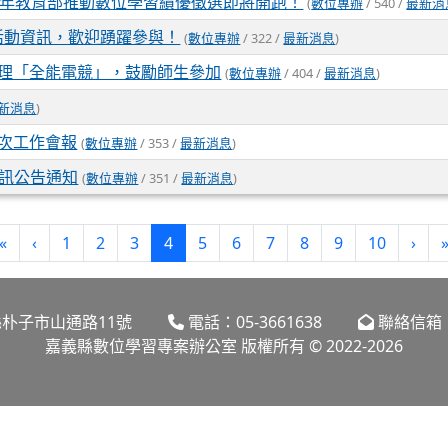
14年教育部推動數位學習績優徵選即將開跑！
(
數位專辦
/ 540 /
最新消
活動資訊，歡迎踴躍參與！
(
數位專辦
/ 322 /
最新消息
)
辦理「全能電競」，鼓勵師生參加
(
數位專辦
/ 404 /
最新消息
)
新消息
)
1次工作會報
(
數位專辦
/ 353 /
最新消息
)
學資訊公告通知
(
數位專辦
/ 351 /
最新消息
)
(current)
«
‹
1
2
3
4
5
6
7
8
9
10
›
嘉義縣朴子市山通路11號
電話：05-3661638
聯絡信箱：dl
嘉義縣數位學習專案辦公室 版權所有 © 2022-2026