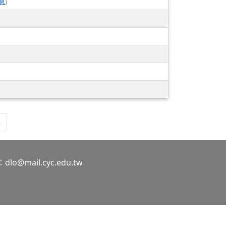
息
)
»
o@mail.cyc.edu.tw