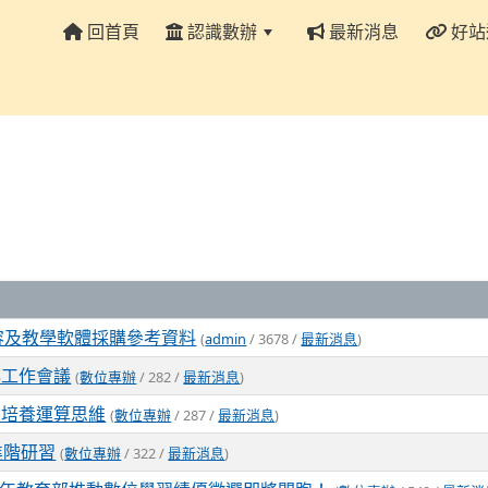
回首頁
認識數辦
最新消息
好站
:::
容及教學軟體採購參考資料
(
admin
/ 3678 /
最新消息
)
秘工作會議
(
數位專辦
/ 282 /
最新消息
)
察中培養運算思維
(
數位專辦
/ 287 /
最新消息
)
去進階研習
(
數位專辦
/ 322 /
最新消息
)