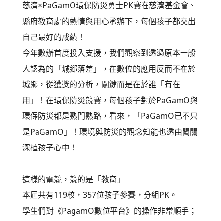
慈濟×PaGamO環保防災勇士PK賽在慈濟基金會、
縣府教育處的熱情與用心承辦下，每個孩子都交出
自己最好的成績！
今年數辦首度投入支援，我們觀察到透過原本一般
人認為的「城鄉落差」，在數位的應用反而不在於
城鄉，從獲獎的分析，關鍵而是在於誰「有在
用」！在環保防災競賽，每個孩子對於PaGamO與
環保防災都是熟門熟路，看來，「PaGamO已不只
是PaGamO」！環境與防災的觀念知能也透由闖關
深植孩子心中！
這樣的電競，競的是「教育」
本屆共有119校，357位孩子參賽，分組PK。
學生們對《PagamO數位平台》的操作非常順手；