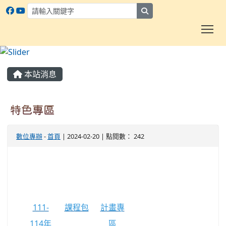
search
To
:::
本站消息
特色專區
數位專辦
-
首頁
| 2024-02-20 | 點閱數： 242
link to user07.myxoops.cyc.edu.tw/m
link to user07.myxoops.cyc.edu.tw/modules/tadn
111-
課程包
計畫專
114年
區