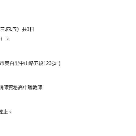
（三.四.五）共3日
報到）。
市茭白里中山路五段123號 )
2講師資格高中職教師
 截止。