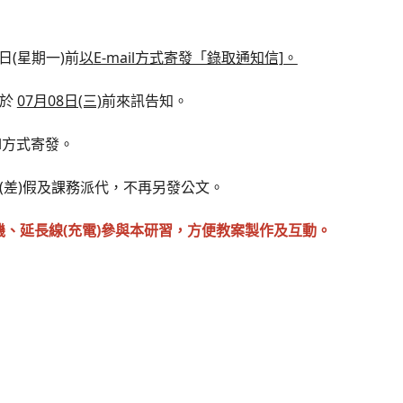
日(星期一)前
以
E-mail方式
寄發「錄取通知信]。
請於
07月08日(三)
前來訊告知。
il方式寄發。
(差)假及課務派代，不再另發公文。
、延長線(充電)參與本研習，方便教案製作及互動。