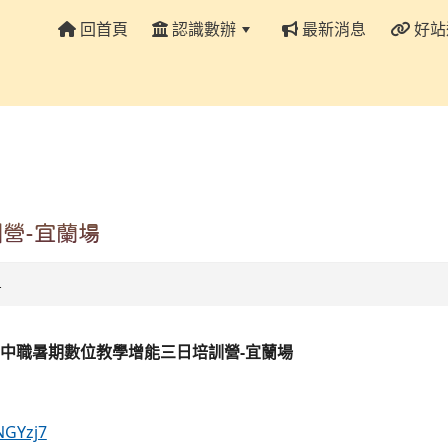
回首頁
認識數辦
最新消息
好站
:::
營-宜蘭場
4
中職暑期數位教學增能三日培訓營-宜蘭場
NGYzj7