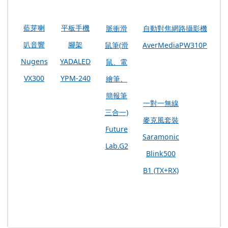
link to https://dlo.cyc.edu.tw/upload
藍芽喇
平板手機
脈衝滑
自動對焦網路攝影機
叭音響
腳架
鼠筆(滑
AverMediaPW310P
Nugens
YADALED
鼠、電
VX300
YPM-240
繪筆、
簡報筆
一對一無線
三合一)
麥克風套裝
Future
Saramonic
Lab.G2
Blink500
B1 (TX+RX)