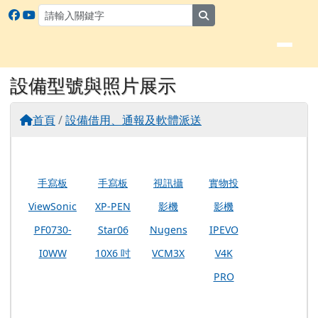
嘉義縣數位學習專案辦公室
跳至主內容區
search
頁尾區域
主內容區域
設備型號與照片展示
設備型號與照片展示
⏸
首頁
/
設備借用、通報及軟體派送
手寫板
手寫板
視訊攝
實物投
ViewSonic
XP-PEN
影機
影機
PF0730-
Star06
Nugens
IPEVO
I0WW
10X6 吋
VCM3X
V4K
PRO