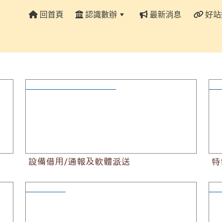
回首頁
認識數辦
最新消息
好站
:::
設備借用/通報及軟體派送
特
設備借用/通報及軟體派送
特
輔導與增能
資