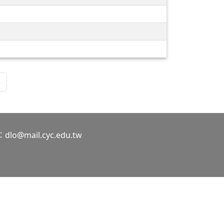
»
o@mail.cyc.edu.tw