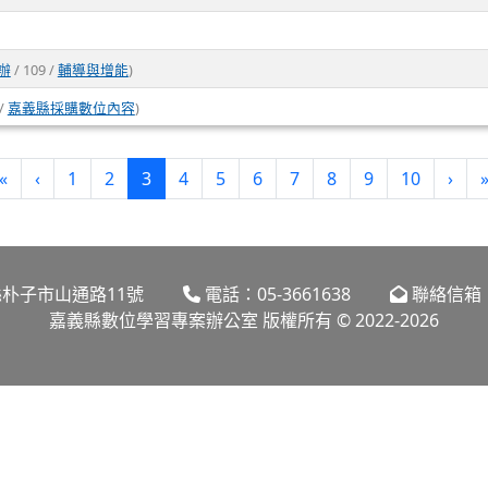
辦
/ 109 /
輔導與增能
)
 /
嘉義縣採購數位內容
)
(current)
«
‹
1
2
3
4
5
6
7
8
9
10
›
嘉義縣朴子市山通路11號
電話：05-3661638
聯絡信箱：dl
嘉義縣數位學習專案辦公室 版權所有 © 2022-2026