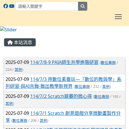
search
To
:::
本站消息
文章列表
2025-07-09
114/7/8-9 PAIA師生共學進階研習
(
數位專辦
/
224 /
其他
)
2025-07-09
114/7/3 用數位素養玩—「數位的教與學」系
列研習-與AI共舞-舞出教學新視界
(
數位專辦
/ 232 /
其他
)
2025-07-09
114/7/2 Scratch競賽的微心得
(
數位專辦
/ 195 /
其他
)
2025-07-09
114/7/1 Scratch 創意遊戲分享微動畫製作分
享
(
數位專辦
/ 206 /
其他
)