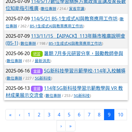
2025-07-09
114/5/17數位學習精進方案政策宣講及家長數
位知能指引推廣
(
數位專辦
/ 214 /
家長宣講
)
2025-07-09
114/5/21 B5-1生成式AI與教育應用工作坊
(
數
位專辦
/ 262 /
B5-1生成式AI與教育應用工作坊
)
2025-07-09
113/11/15 【AIPACK】113年縣市推廣說明會
(B5-1)
(
數位專辦
/ 198 /
B5-1生成式AI與教育應用工作坊
)
2025-06-20
暑期 7月多元研習分享，鼓勵教師參與
研習
(
數位專辦
/ 651 /
最新消息
)
2025-06-16
5G新科技學習示範學校-114年入校輔導
會議
(
數位專辦
/ 227 /
5G新科技
)
2025-06-13
114年5G新科技學習示範教學與 VR 教
會議
材成果展示交流會
(
數位專辦
/ 253 /
5G新科技
)
(current)
«
‹
1
2
3
4
5
6
7
8
9
10
›
»