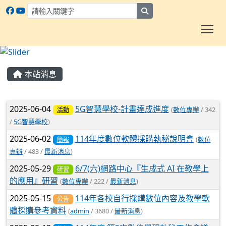
search
To
:::
本站消息
文章列表
2025-06-04
5G智慧學校-計畫達成進度
(
數位專辦
/ 342
活動
/
5G智慧學校
)
2025-06-02
114年度數位軟體採購執秘說明會
(
數位
簡報
專辦
/ 483 /
最新消息
)
2025-05-29
6/7(六)網路中心『生成式 AI 在教學上
研習
的應用』研習
(
數位專辦
/ 222 /
最新消息
)
2025-05-15
114年各校自行採購數位內容及教學軟
公告
體採購參考資料
(
admin
/ 3680 /
最新消息
)