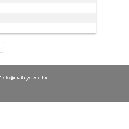
»
o@mail.cyc.edu.tw