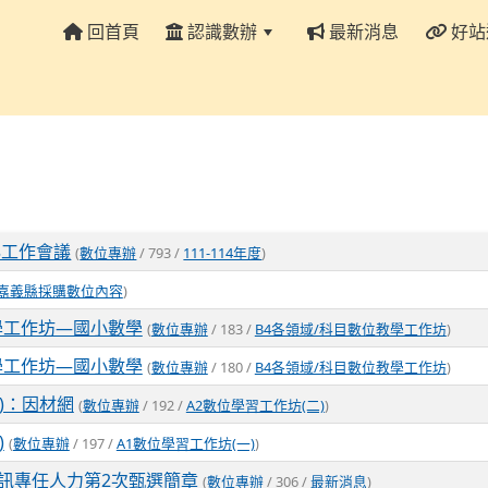
回首頁
認識數辦
最新消息
好站
:::
秘工作會議
(
數位專辦
/ 793 /
111-114年度
)
嘉義縣採購數位內容
)
位教學工作坊—國小數學
(
數位專辦
/ 183 /
B4各領域/科目數位教學工作坊
)
位教學工作坊—國小數學
(
數位專辦
/ 180 /
B4各領域/科目數位教學工作坊
)
二)：因材網
(
數位專辦
/ 192 /
A2數位學習工作坊(二)
)
)
(
數位專辦
/ 197 /
A1數位學習工作坊(一)
)
訊專任人力第2次甄選簡章
(
數位專辦
/ 306 /
最新消息
)