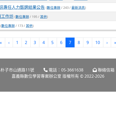
資訊專任人力甄選結果公告
(
數位專辦
/ 243 /
最新消息
)
主題工作坊
(
數位專辦
/ 195 /
其他
)
(
數位專辦
/ 173 /
其他
)
(current)
«
‹
1
2
3
4
5
6
7
8
9
10
›
嘉義縣朴子市山通路11號
電話：05-3661638
聯絡信箱：dl
嘉義縣數位學習專案辦公室 版權所有 © 2022-2026